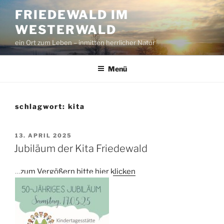
Zum
FRIEDEWALD IM
Inhalt
WESTERWALD
springen
ein Ort zum Leben – inmitten herrlicher Natur
Menü
schlagwort:
kita
VERÖFFENTLICHT
13. APRIL 2025
AM
Jubiläum der Kita Friedewald
…zum Vergößern bitte hier klicken