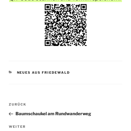
KATEGORIEN
NEUES AUS FRIEDEWALD
Beitragsnavigation
Vorheriger
ZURÜCK
Beitrag
Baumschaukel am Rundwanderweg
Nächster
WEITER