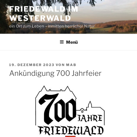
Zum
FRIEDEWALD IM
Inhalt
WESTERWALD
springen
ein Ort zum Leben – inmitten herrlicher Natur
Menü
VERÖFFENTLICHT
19. DEZEMBER 2023
VON
MAB
AM
Ankündigung 700 Jahrfeier