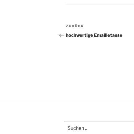
Beitragsnavigation
Vorheriger
ZURÜCK
Beitrag
hochwertige Emailletasse
Suche
nach: