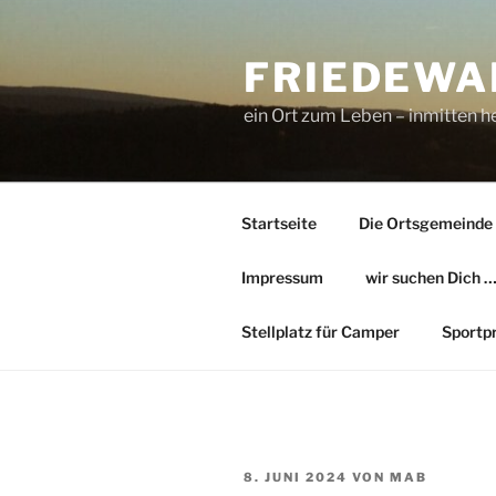
Zum
Inhalt
FRIEDEWA
springen
ein Ort zum Leben – inmitten he
Startseite
Die Ortsgemeinde
Impressum
wir suchen Dich 
Stellplatz für Camper
Sportp
VERÖFFENTLICHT
8. JUNI 2024
VON
MAB
AM