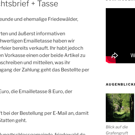
htsbrief + Tasse
reunde und ehemalige Friedewälder,
rten und äußerst informativen
hwertigen Emailletasse haben wir
eier bereits verkauft. Ihr habt jedoch
en Vorkasse einen oder beide Artikel zu
nschreiben und mitteilen, was ihr
gang der Zahlung geht das Bestellte per
AUGENBLICK
uro, die Emailletasse 8 Euro, der
t bei der Bestellung per E-Mail an, damit
tatten geht.
Blick auf die
Grafengruft
ellung@schlossgemeinde-friedewald.de