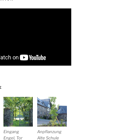
E
Eingang
Anpflanzung
Engel, Tor
Alte Schule