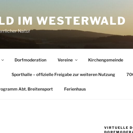
LD IM WESTERWALD
rrlicher Natur
Dorfmoderation
Vereine
Kirchengemeinde
…
Sporthalle – offizielle Freigabe zur weiteren Nutzung
700
rogramm Abt. Breitensport
Ferienhaus
VIRTUELLE 
DORFMODER