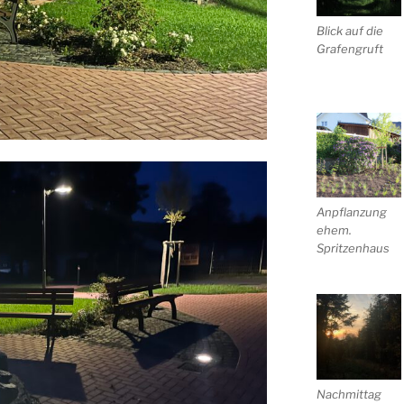
Blick auf die
Grafengruft
Anpflanzung
ehem.
Spritzenhaus
Nachmittag