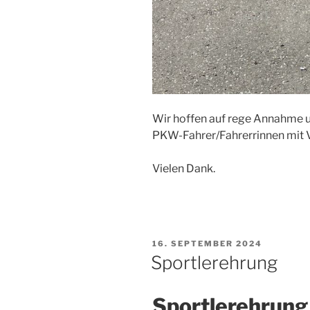
Wir hoffen auf rege Annahme u
PKW-Fahrer/Fahrerrinnen mit Ve
Vielen Dank.
VERÖFFENTLICHT
16. SEPTEMBER 2024
AM
Sportlerehrung
Sportlerehrun