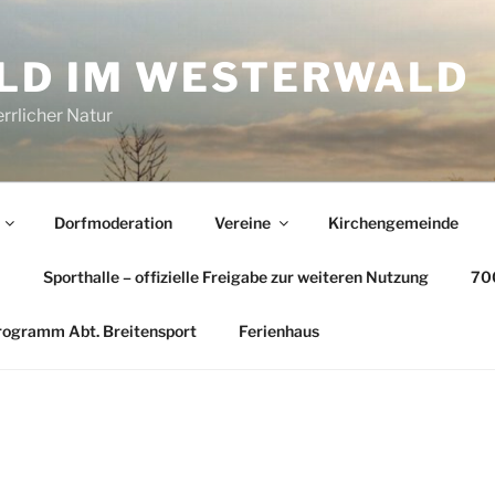
LD IM WESTERWALD
rrlicher Natur
Dorfmoderation
Vereine
Kirchengemeinde
…
Sporthalle – offizielle Freigabe zur weiteren Nutzung
700
rogramm Abt. Breitensport
Ferienhaus