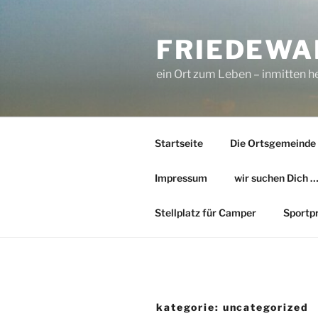
Zum
Inhalt
FRIEDEWA
springen
ein Ort zum Leben – inmitten he
Startseite
Die Ortsgemeinde
Impressum
wir suchen Dich 
Stellplatz für Camper
Sportp
kategorie:
uncategorized