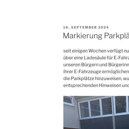
VERÖFFENTLICHT
16. SEPTEMBER 2024
AM
Markierung Parkpl
seit einigen Wochen verfügt n
über eine Ladesäule für E-Fah
unseren Bürgern und Bürgerinn
ihrer E-Fahrzeuge ermöglichen
die Parkplätze hinzuweisen, wu
entsprechenden Hinweisen und