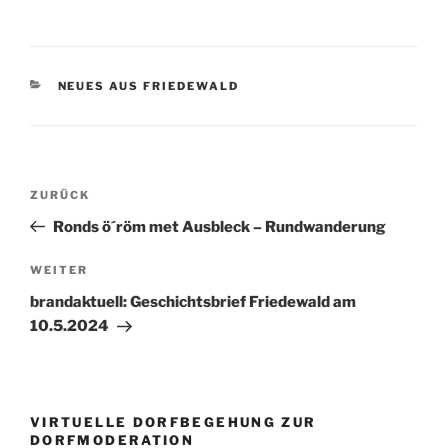
KATEGORIEN
NEUES AUS FRIEDEWALD
Beitragsnavigation
Vorheriger
ZURÜCK
Beitrag
Ronds ö´röm met Ausbleck – Rundwanderung
Nächster
WEITER
Beitrag
brandaktuell: Geschichtsbrief Friedewald am
10.5.2024
VIRTUELLE DORFBEGEHUNG ZUR
DORFMODERATION