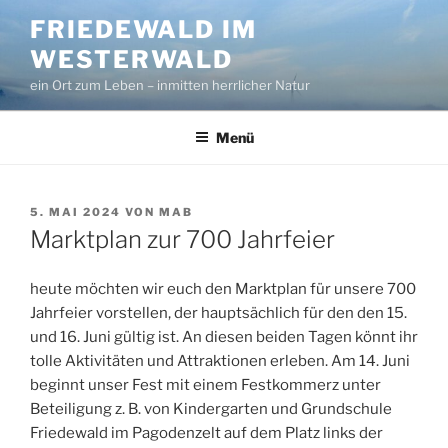
Zum
FRIEDEWALD IM
Inhalt
WESTERWALD
springen
ein Ort zum Leben – inmitten herrlicher Natur
Menü
VERÖFFENTLICHT
5. MAI 2024
VON
MAB
AM
Marktplan zur 700 Jahrfeier
heute möchten wir euch den Marktplan für unsere 700
Jahrfeier vorstellen, der hauptsächlich für den den 15.
und 16. Juni gültig ist. An diesen beiden Tagen könnt ihr
tolle Aktivitäten und Attraktionen erleben. Am 14. Juni
beginnt unser Fest mit einem Festkommerz unter
Beteiligung z. B. von Kindergarten und Grundschule
Friedewald im Pagodenzelt auf dem Platz links der